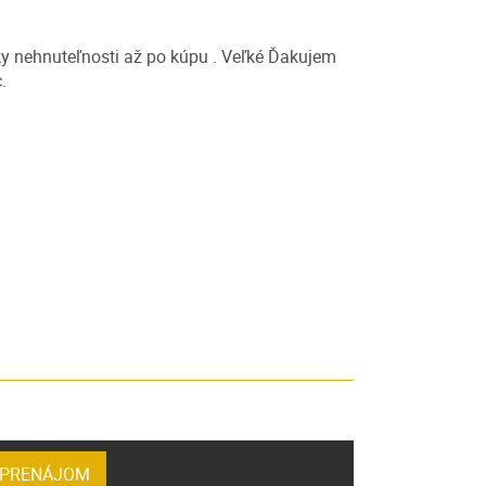
dky nehnuteľnosti až po kúpu . Veľké Ďakujem
.
PRENÁJOM