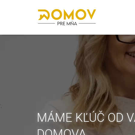
';
MÁME KĽÚČ OD 
DOMOVA