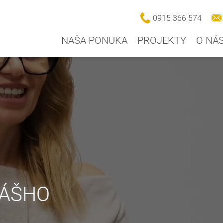
0915 366 574
NAŠA PONUKA
PROJEKTY
O NÁ
VÁŠHO