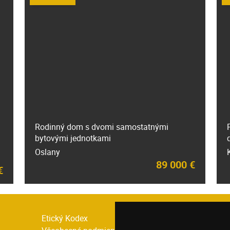
Rodinný dom s dvomi samostatnými
bytovými jednotkami
Oslany
89 000 €
€
Etický Kodex
Domov pr