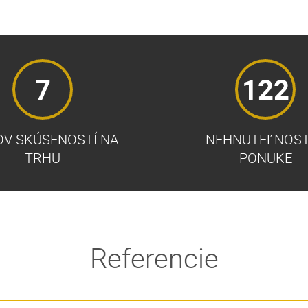
7
122
V SKÚSENOSTÍ NA
NEHNUTEĽNOST
TRHU
PONUKE
Referencie