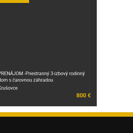
PRENÁJOM -Priestranný 3-izbový rodinný
dom s čarovnou záhradou
Krušovce
800 €
e mňa