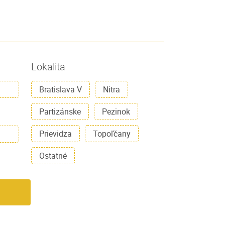
Lokalita
Bratislava V
Nitra
Partizánske
Pezinok
Prievidza
Topoľčany
Ostatné