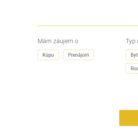
Mám záujem o
Typ 
Kúpu
Prenájom
Byt
Ro