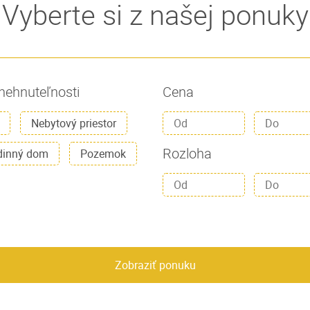
Vyberte si z našej ponuky
nehnuteľnosti
Cena
Nebytový priestor
Rozloha
dinný dom
Pozemok
Zobraziť ponuku