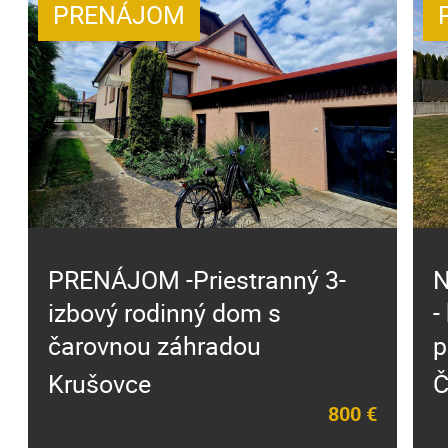
PRENÁJOM
PRENÁJOM -Priestranný 3-
N
izbový rodinný dom s
-
čarovnou záhradou
p
Krušovce
Č
800 €