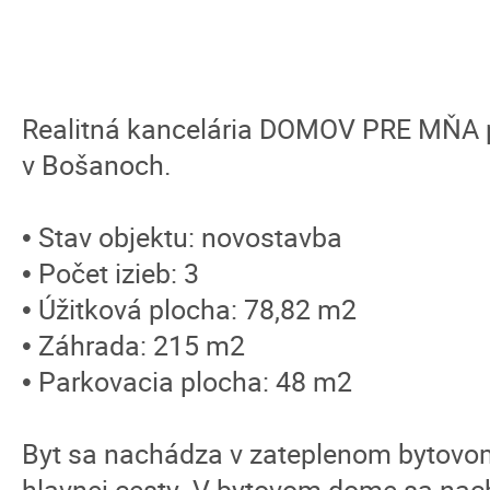
Realitná kancelária DOMOV PRE MŇA p
v Bošanoch.
• Stav objektu: novostavba
• Počet izieb: 3
• Úžitková plocha: 78,82 m2
• Záhrada: 215 m2
• Parkovacia plocha: 48 m2
Byt sa nachádza v zateplenom bytovom
hlavnej cesty. V bytovom dome sa nac