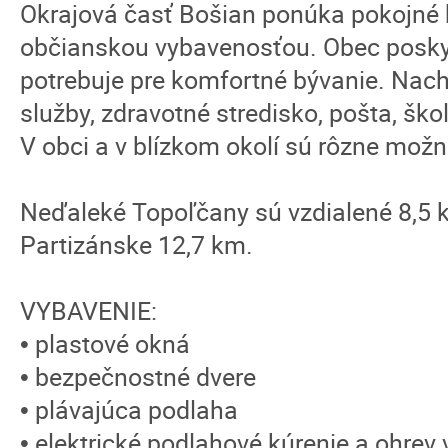
Okrajová časť Bošian ponúka pokojné
občianskou vybavenosťou. Obec poskyt
potrebuje pre komfortné bývanie. Nac
služby, zdravotné stredisko, pošta, škol
V obci a v blízkom okolí sú rôzne možn
Neďaleké Topoľčany sú vzdialené 8,5
Partizánske 12,7 km.
VYBAVENIE:
• plastové okná
• bezpečnostné dvere
• plávajúca podlaha
• elektrické podlahové kúrenie a ohrev