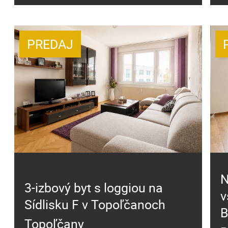
PREDAJ
N
3-izbový byt s loggiou na
v
Sídlisku F v Topoľčanoch
B
Topoľčany