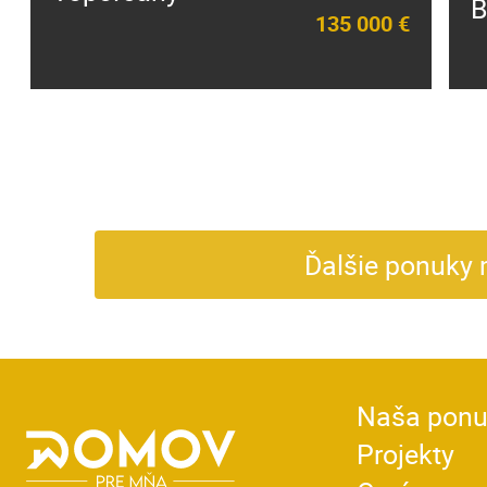
B
135 000 €
Ďalšie ponuky 
Naša pon
Projekty