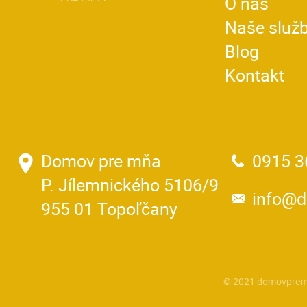
O nás
Naše služ
Blog
Kontakt
Domov pre mňa
0915 3
P. Jílemnického 5106/9
info@
955 01 Topoľčany
© 2021 domovprem