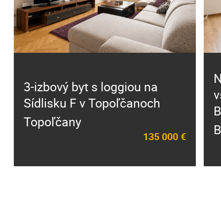
N
3-izbový byt s loggiou na
v
Sídlisku F v Topoľčanoch
B
Topoľčany
B
135 000 €