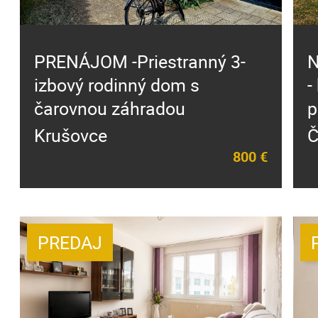
PRENÁJOM -Priestranný 3-
N
izbový rodinný dom s
-
čarovnou záhradou
p
Krušovce
Č
800 €
PREDAJ