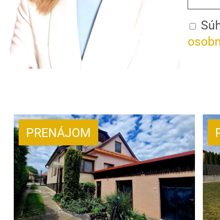
Súh
osobn
PRENÁJOM