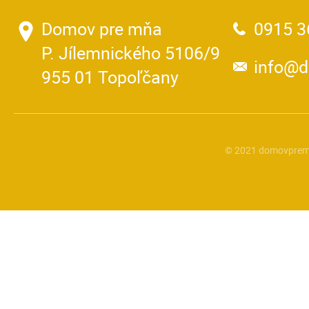
Domov pre mňa
0915 3
P. Jílemnického 5106/9
info@
955 01 Topoľčany
© 2021 domovprem