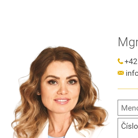
Mgr
+42
in