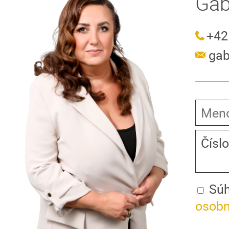
Gab
+42
gab
Súh
osobn