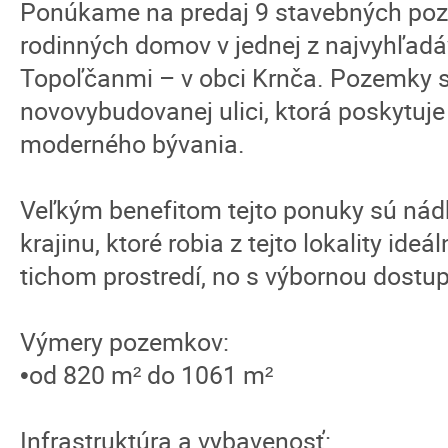
Ponúkame na predaj 9 stavebných po
rodinných domov v jednej z najvyhľadá
Topoľčanmi – v obci Krnča. Pozemky 
novovybudovanej ulici, ktorá poskytuj
moderného bývania.
Veľkým benefitom tejto ponuky sú nád
krajinu, ktoré robia z tejto lokality id
tichom prostredí, no s výbornou dost
Výmery pozemkov:
•od 820 m² do 1061 m²
Infrastruktúra a vybavenosť: