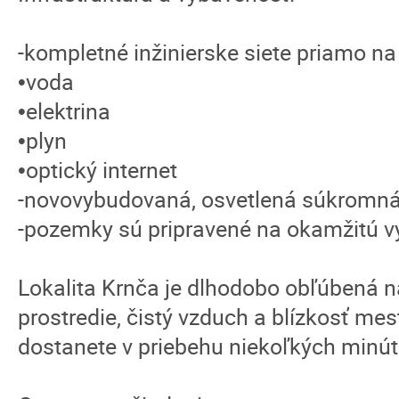
-kompletné inžinierske siete priamo 
•voda
•elektrina
•plyn
•optický internet
-novovybudovaná, osvetlená súkromná
-pozemky sú pripravené na okamžitú v
Lokalita Krnča je dlhodobo obľúbená n
prostredie, čistý vzduch a blízkosť me
dostanete v priebehu niekoľkých minút