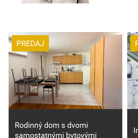
PREDAJ
Rodinný dom s dvomi
I
samostatnými bytovými