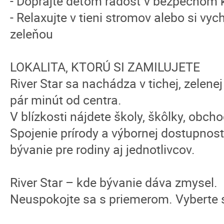
- Doprajte deťom radosť v bezpečnom k
- Relaxujte v tieni stromov alebo si vy
zeleňou
LOKALITA, KTORÚ SI ZAMILUJETE
River Star sa nachádza v tichej, zelene
pár minút od centra.
V blízkosti nájdete školy, škôlky, obcho
Spojenie prírody a výbornej dostupnosti
bývanie pre rodiny aj jednotlivcov.
River Star – kde bývanie dáva zmysel.
Neuspokojte sa s priemerom. Vyberte s