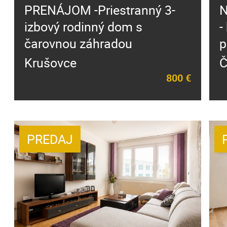
PRENÁJOM -Priestranný 3-
N
izbový rodinný dom s
-
čarovnou záhradou
p
Krušovce
Č
800 €
PREDAJ