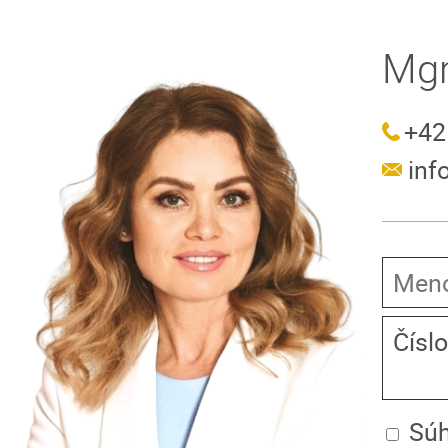
Mgr
+42
in
Súh