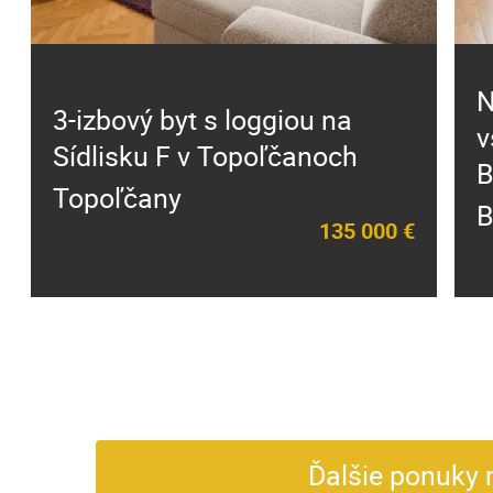
N
3-izbový byt s loggiou na
v
Sídlisku F v Topoľčanoch
B
Topoľčany
B
135 000 €
Ďalšie ponuky 