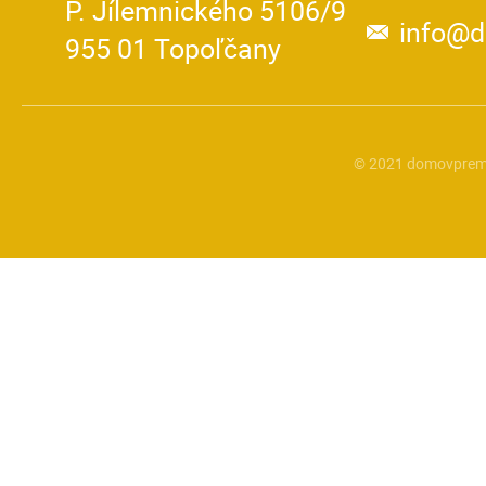
P. Jílemnického 5106/9
info@
955 01 Topoľčany
© 2021 domovprem