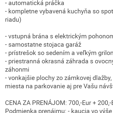
- automatická práčka
- kompletne vybavená kuchyňa so spo
riadu)
- vstupná brána s elektrickým pohono
- samostatne stojaca garáž
- prístrešok so sedením a veľkým grilo
- priestranná okrasná záhrada s ovoc
záhonmi
- vonkajšie plochy zo zámkovej dlažby,
miesta na parkovanie aj pre Vašu návš
CENA ZA PRENÁJOM: 700,-Eur + 200,-E
Podmienka prenájmu: - kaucia vo výše 1