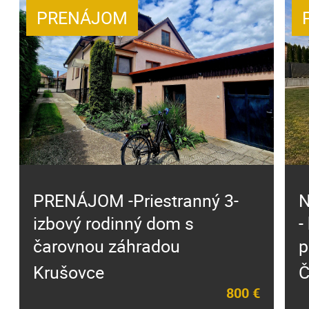
PRENÁJOM
PRENÁJOM -Priestranný 3-
N
izbový rodinný dom s
-
čarovnou záhradou
p
Krušovce
Č
800 €