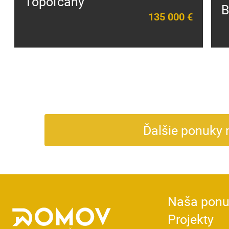
Topoľčany
B
135 000 €
Ďalšie ponuky 
Naša pon
Projekty