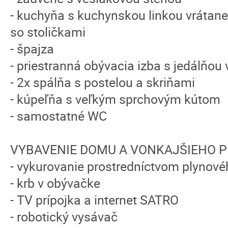
- kuchyňa s kuchynskou linkou vrátane 
so stoličkami
- špajza
- priestranná obývacia izba s jedálňo
- 2x spálňa s postelou a skriňami
- kúpeľňa s veľkým sprchovým kútom
- samostatné WC
VYBAVENIE DOMU A VONKAJŠIEHO P
- vykurovanie prostredníctvom plynovéh
- krb v obývačke
- TV prípojka a internet SATRO
- robotický vysávač