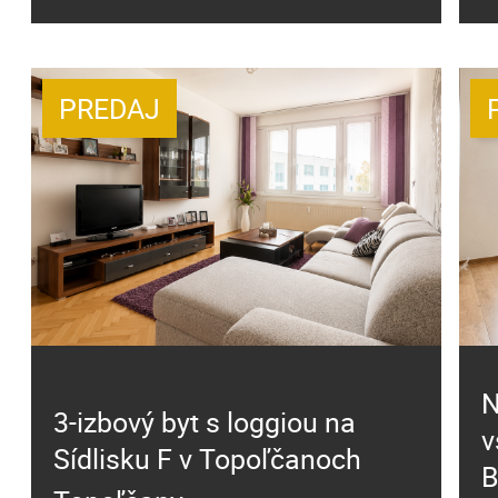
PREDAJ
N
3-izbový byt s loggiou na
v
Sídlisku F v Topoľčanoch
B