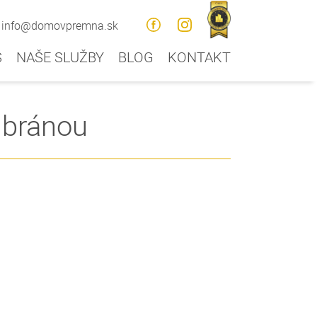
info@domovpremna.sk
S
NAŠE SLUŽBY
BLOG
KONTAKT
 bránou