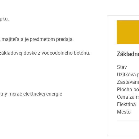
pku.
 majiteľa a je predmetom predaja.
 základovej doske z vodeodolného betónu.
Základn
Stav
Užítková 
Zastavan
Plocha p
stný merač elektrickej energie
Cena za 
Elektrina
Mesto