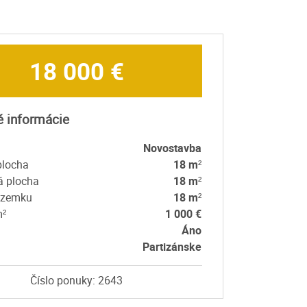
18 000 €
é informácie
Novostavba
plocha
18 m²
á plocha
18 m²
ozemku
18 m²
m²
1 000 €
Áno
Partizánske
Číslo ponuky: 2643