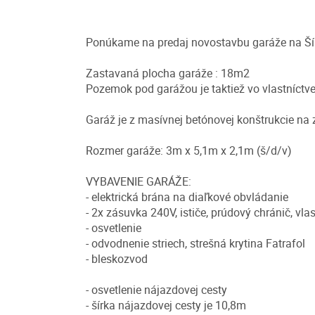
Ponúkame na predaj novostavbu garáže na Ší
Zastavaná plocha garáže : 18m2
Pozemok pod garážou je taktiež vo vlastníctve
Garáž je z masívnej betónovej konštrukcie na
Rozmer garáže: 3m x 5,1m x 2,1m (š/d/v)
VYBAVENIE GARÁŽE:
- elektrická brána na diaľkové obvládanie
- 2x zásuvka 240V, ističe, prúdový chránič, vla
- osvetlenie
- odvodnenie striech, strešná krytina Fatrafol
- bleskozvod
- osvetlenie nájazdovej cesty
- šírka nájazdovej cesty je 10,8m