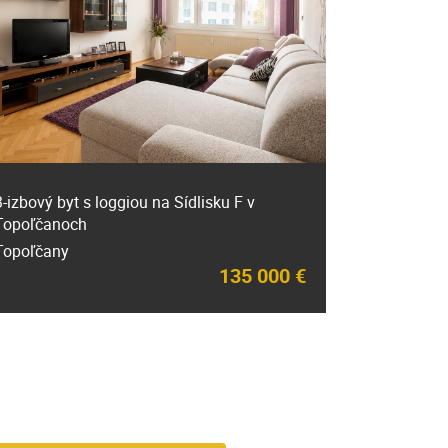
3-izbový byt s loggiou na Sídlisku F v
Topoľčanoch
Topoľčany
135 000 €