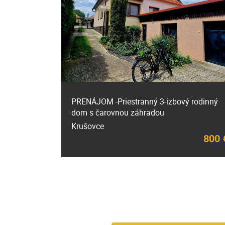
PRENÁJOM -Priestranný 3-izbový rodinný
dom s čarovnou záhradou
Krušovce
800 