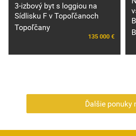
N
3-izbový byt s loggiou na
v
Sídlisku F v Topoľčanoch
B
Topoľčany
B
135 000 €
Ďalšie ponuky 