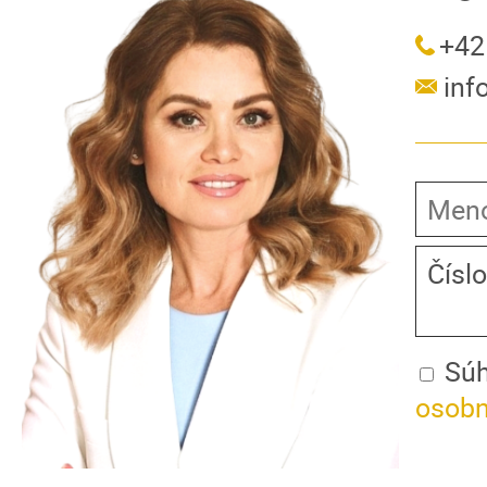
+42
in
Súh
osobn