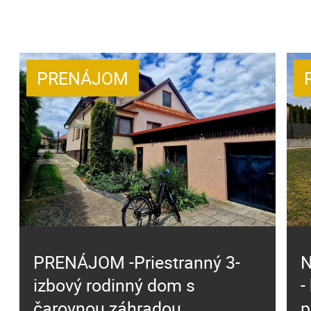
PRENÁJOM
PRENÁJOM -Priestranný 3-
N
izbový rodinný dom s
-
čarovnou záhradou
p