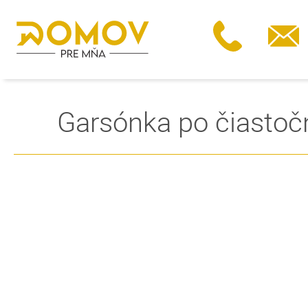
Garsónka po čiastočn