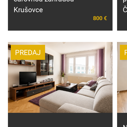
Krušovce
Č
800 €
PREDAJ