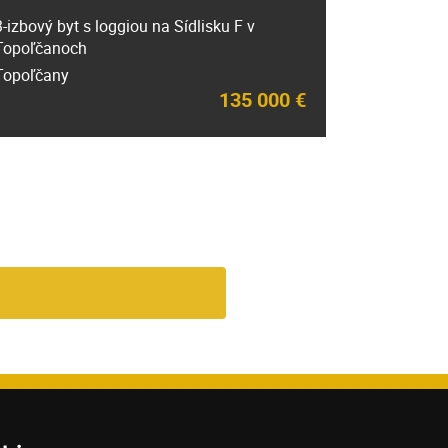
3-izbový byt s loggiou na Sídlisku F v
Topoľčanoch
Topoľčany
135 000 €
e mňa
ického 5106/9