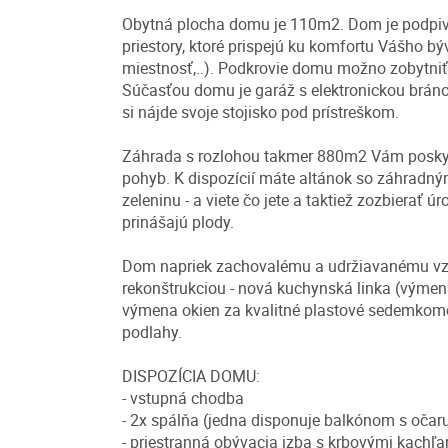
Obytná plocha domu je 110m2. Dom je podpivni
priestory, ktoré prispejú ku komfortu Vášho bý
miestnosť,..). Podkrovie domu možno zobytniť,
Súčasťou domu je garáž s elektronickou bránou
si nájde svoje stojisko pod prístreškom.
Záhrada s rozlohou takmer 880m2 Vám poskytne
pohyb. K dispozícií máte altánok so záhradný
zeleninu - a viete čo jete a taktiež zozbiera
prinášajú plody.
Dom napriek zachovalému a udržiavanému vzh
rekonštrukciou - nová kuchynská linka (výmen
výmena okien za kvalitné plastové sedemkomoro
podlahy.
DISPOZÍCIA DOMU:
- vstupná chodba
- 2x spálňa (jedna disponuje balkónom s oča
- priestranná obývacia izba s krbovými kachľ