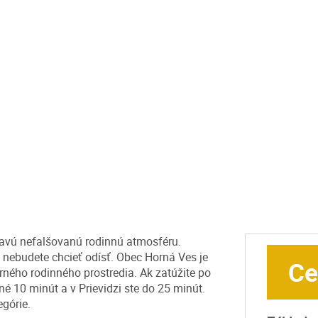
ravú nefalšovanú rodinnú atmosféru.
a nebudete chcieť odísť. Obec Horná Ves je
Ce
rného rodinného prostredia. Ak zatúžite po
né 10 minút a v Prievidzi ste do 25 minút.
egórie.