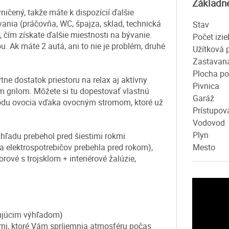
Základn
čený, takže máte k dispozícií ďalšie
vania (práčovňa, WC, špajza, sklad, technická
Stav
 čím získate ďalšie miestnosti na bývanie.
Počet izie
. Ak máte 2 autá, ani to nie je problém, druhé
Užítková 
Zastavan
Plocha p
 dostatok priestoru na relax aj aktívny
Pivnica
m grilom. Môžete si tu dopestovať vlastnú
Garáž
ť úrodu ovocia vďaka ovocným stromom, ktoré už
Prístupov
Vodovod
Plyn
ľadu prebehol pred šiestimi rokmi
a elektrospotrebičov prebehla pred rokom),
Mesto
vé s trojsklom + interiérové žalúzie,
rujúcim výhľadom)
ami, ktoré Vám spríjemnia atmosféru počas