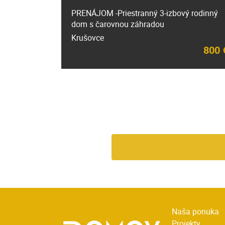
PRENÁJOM -Priestranný 3-izbový rodinný
dom s čarovnou záhradou
Krušovce
800 
Naša ponuka
Projekty