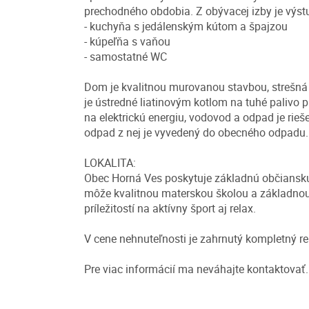
prechodného obdobia. Z obývacej izby je výst
- kuchyňa s jedálenským kútom a špajzou
- kúpeľňa s vaňou
- samostatné WC
Dom je kvalitnou murovanou stavbou, strešná 
je ústredné liatinovým kotlom na tuhé palivo 
na elektrickú energiu, vodovod a odpad je rie
odpad z nej je vyvedený do obecného odpadu.
LOKALITA:
Obec Horná Ves poskytuje základnú občiansku
môže kvalitnou materskou školou a základnou
príležitostí na aktívny šport aj relax.
V cene nehnuteľnosti je zahrnutý kompletný rea
Pre viac informácií ma neváhajte kontaktovať.