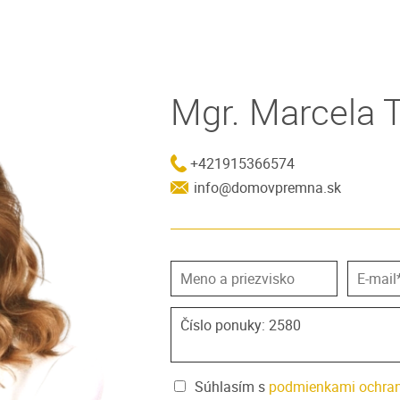
Mgr. Marcela 
+421915366574
info@domovpremna.sk
Súhlasím s
podmienkami ochran