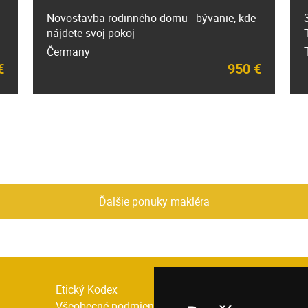
Novostavba rodinného domu - bývanie, kde
nájdete svoj pokoj
Čermany
€
950 €
Ďalšie ponuky makléra
Etický Kodex
Domov pr
Všeobecné podmienky
P. Jílemn