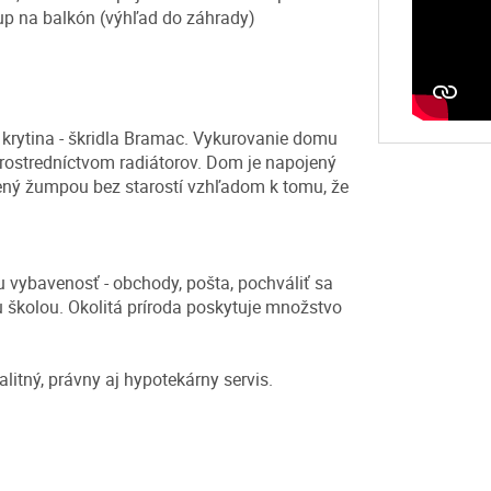
up na balkón (výhľad do záhrady)
krytina - škridla Bramac. Vykurovanie domu
prostredníctvom radiátorov. Dom je napojený
šený žumpou bez starostí vzhľadom k tomu, že
 vybavenosť - obchody, pošta, pochváliť sa
 školou. Okolitá príroda poskytuje množstvo
litný, právny aj hypotekárny servis.